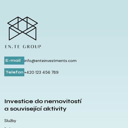
E-mail
info@enteinvestments.com
Telefon
+420 123 456 789
Investice do nemovitostí
a související aktivity
Služby